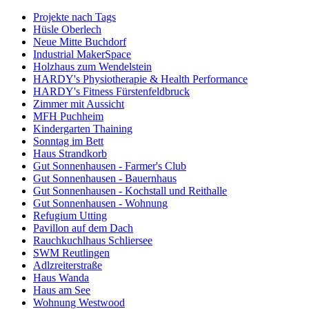
Projekte nach Tags
Hüsle Oberlech
Neue Mitte Buchdorf
Industrial MakerSpace
Holzhaus zum Wendelstein
HARDY's Physiotherapie & Health Performance
HARDY's Fitness Fürstenfeldbruck
Zimmer mit Aussicht
MFH Puchheim
Kindergarten Thaining
Sonntag im Bett
Haus Strandkorb
Gut Sonnenhausen - Farmer's Club
Gut Sonnenhausen - Bauernhaus
Gut Sonnenhausen - Kochstall und Reithalle
Gut Sonnenhausen - Wohnung
Refugium Utting
Pavillon auf dem Dach
Rauchkuchlhaus Schliersee
SWM Reutlingen
Adlzreiterstraße
Haus Wanda
Haus am See
Wohnung Westwood