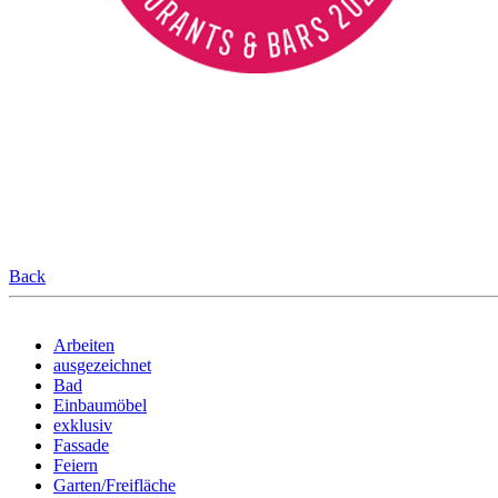
Back
Arbeiten
ausgezeichnet
Bad
Einbaumöbel
exklusiv
Fassade
Feiern
Garten/Freifläche