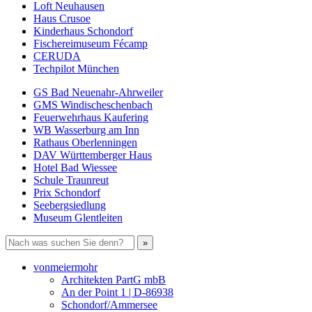
Loft Neuhausen
Haus Crusoe
Kinderhaus Schondorf
Fischereimuseum Fécamp
CERUDA
Techpilot München
GS Bad Neuenahr-Ahrweiler
GMS Windischeschenbach
Feuerwehrhaus Kaufering
WB Wasserburg am Inn
Rathaus Oberlenningen
DAV Württemberger Haus
Hotel Bad Wiessee
Schule Traunreut
Prix Schondorf
Seebergsiedlung
Museum Glentleiten
vonmeiermohr
Architekten PartG mbB
An der Point 1 | D-86938
Schondorf/Ammersee