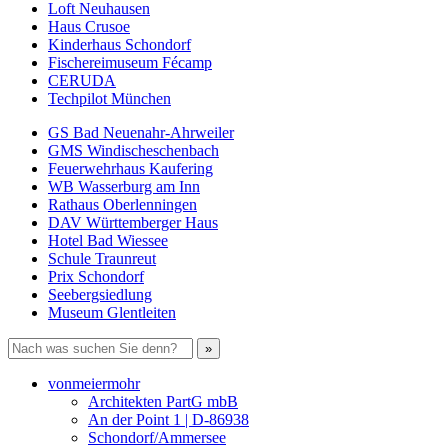
Loft Neuhausen
Haus Crusoe
Kinderhaus Schondorf
Fischereimuseum Fécamp
CERUDA
Techpilot München
GS Bad Neuenahr-Ahrweiler
GMS Windischeschenbach
Feuerwehrhaus Kaufering
WB Wasserburg am Inn
Rathaus Oberlenningen
DAV Württemberger Haus
Hotel Bad Wiessee
Schule Traunreut
Prix Schondorf
Seebergsiedlung
Museum Glentleiten
vonmeiermohr
Architekten PartG mbB
An der Point 1 | D-86938
Schondorf/Ammersee