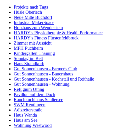
Projekte nach Tags
Hüsle Oberlech
Neue Mitte Buchdorf
Industrial MakerSpace
Holzhaus zum Wendelstein
HARDY's Physiotherapie & Health Performance
HARDY's Fitness Fürstenfeldbruck
Zimmer mit Aussicht
MFH Puchheim
Kindergarten Thaining
Sonntag im Bett
Haus Strandkorb
Gut Sonnenhausen - Farmer's Club
Gut Sonnenhausen - Bauernhaus
Gut Sonnenhausen - Kochstall und Reithalle
Gut Sonnenhausen - Wohnung
Refugium Utting
Pavillon auf dem Dach
Rauchkuchlhaus Schliersee
SWM Reutlingen
Adlzreiterstraße
Haus Wanda
Haus am See
Wohnung Westwood