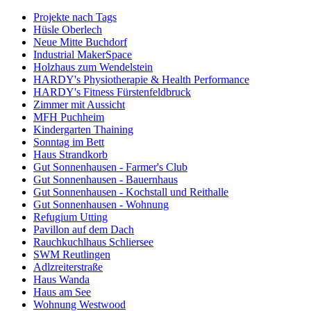
Projekte nach Tags
Hüsle Oberlech
Neue Mitte Buchdorf
Industrial MakerSpace
Holzhaus zum Wendelstein
HARDY's Physiotherapie & Health Performance
HARDY's Fitness Fürstenfeldbruck
Zimmer mit Aussicht
MFH Puchheim
Kindergarten Thaining
Sonntag im Bett
Haus Strandkorb
Gut Sonnenhausen - Farmer's Club
Gut Sonnenhausen - Bauernhaus
Gut Sonnenhausen - Kochstall und Reithalle
Gut Sonnenhausen - Wohnung
Refugium Utting
Pavillon auf dem Dach
Rauchkuchlhaus Schliersee
SWM Reutlingen
Adlzreiterstraße
Haus Wanda
Haus am See
Wohnung Westwood