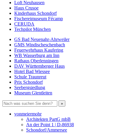
Loft Neuhausen
Haus Crusoe
Kinderhaus Schondorf
Fischereimuseum Fécamp
CERUDA
Techpilot München
GS Bad Neuenahr-Ahrweiler
GMS Windischeschenbach
Feuerwehrhaus Kaufering
WB Wasserburg am Inn
Rathaus Oberlenningen
DAV Württemberger Haus
Hotel Bad Wiessee
Schule Traunreut
Prix Schondorf
Seebergsiedlung
Museum Glentleiten
vonmeiermohr
Architekten PartG mbB
An der Point 1 | D-86938
Schondorf/Ammersee