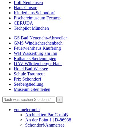
Loft Neuhausen
Haus Crusoe
Kinderhaus Schondorf
Fischereimuseum Fécamp
CERUDA
Techpilot München
GS Bad Neuenahr-Ahrweiler
GMS Windischeschenbach
Feuerwehrhaus Kaufering
WB Wasserburg am Inn
Rathaus Oberlenningen
DAV Württemberger Haus
Hotel Bad Wiessee
Schule Traunreut
Prix Schondorf
Seebergsiedlung
Museum Glentleiten
vonmeiermohr
Architekten PartG mbB
An der Point 1 | D-86938
Schondorf/Ammersee