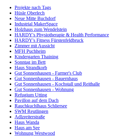
Projekte nach Tags
Hüsle Oberlech
Neue Mitte Buchdorf
Industrial MakerSpace
Holzhaus zum Wendelstein
HARDY's Physiotherapie & Health Performance
HARDY's Fitness Fürstenfeldbruck
Zimmer mit Aussicht
MFH Puchheim
Kindergarten Thaining
Sonntag im Bett
Haus Strandkorb
Gut Sonnenhausen - Farmer's Club
Gut Sonnenhausen - Bauernhaus
Gut Sonnenhausen - Kochstall und Reithalle
Gut Sonnenhausen - Wohnung
Refugium Utting
Pavillon auf dem Dach
Rauchkuchlhaus Schliersee
SWM Reutlingen
Adlzreiterstraße
Haus Wanda
Haus am See
Wohnung Westwood