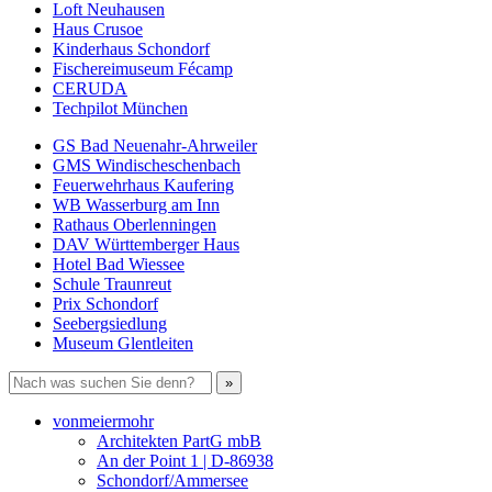
Loft Neuhausen
Haus Crusoe
Kinderhaus Schondorf
Fischereimuseum Fécamp
CERUDA
Techpilot München
GS Bad Neuenahr-Ahrweiler
GMS Windischeschenbach
Feuerwehrhaus Kaufering
WB Wasserburg am Inn
Rathaus Oberlenningen
DAV Württemberger Haus
Hotel Bad Wiessee
Schule Traunreut
Prix Schondorf
Seebergsiedlung
Museum Glentleiten
vonmeiermohr
Architekten PartG mbB
An der Point 1 | D-86938
Schondorf/Ammersee