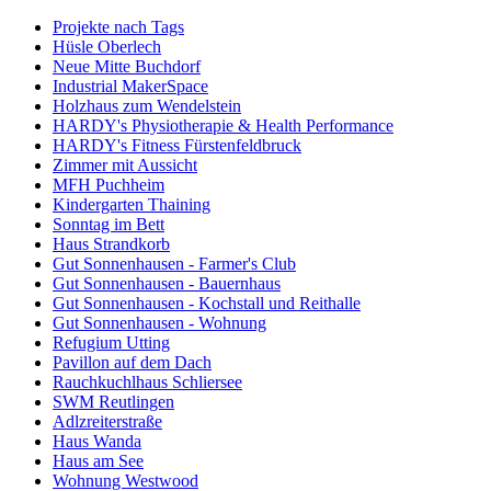
Projekte nach Tags
Hüsle Oberlech
Neue Mitte Buchdorf
Industrial MakerSpace
Holzhaus zum Wendelstein
HARDY's Physiotherapie & Health Performance
HARDY's Fitness Fürstenfeldbruck
Zimmer mit Aussicht
MFH Puchheim
Kindergarten Thaining
Sonntag im Bett
Haus Strandkorb
Gut Sonnenhausen - Farmer's Club
Gut Sonnenhausen - Bauernhaus
Gut Sonnenhausen - Kochstall und Reithalle
Gut Sonnenhausen - Wohnung
Refugium Utting
Pavillon auf dem Dach
Rauchkuchlhaus Schliersee
SWM Reutlingen
Adlzreiterstraße
Haus Wanda
Haus am See
Wohnung Westwood