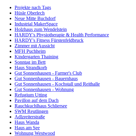
Projekte nach Tags
Hüsle Oberlech
Neue Mitte Buchdorf
Industrial MakerSpace
Holzhaus zum Wendelstein
HARDY's Physiotherapie & Health Performance
HARDY's Fitness Fürstenfeldbruck
Zimmer mit Aussicht
MFH Puchheim
Kindergarten Thaining
Sonntag im Bett
Haus Strandkorb
Gut Sonnenhausen - Farmer's Club
Gut Sonnenhausen - Bauernhaus
Gut Sonnenhausen - Kochstall und Reithalle
Gut Sonnenhausen - Wohnung
Refugium Utting
Pavillon auf dem Dach
Rauchkuchlhaus Schliersee
SWM Reutlingen
Adlzreiterstraße
Haus Wanda
Haus am See
Wohnung Westwood