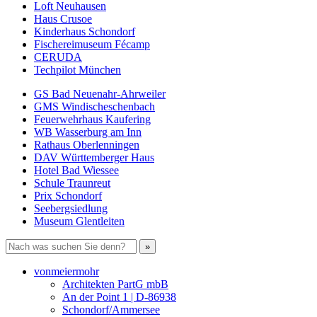
Loft Neuhausen
Haus Crusoe
Kinderhaus Schondorf
Fischereimuseum Fécamp
CERUDA
Techpilot München
GS Bad Neuenahr-Ahrweiler
GMS Windischeschenbach
Feuerwehrhaus Kaufering
WB Wasserburg am Inn
Rathaus Oberlenningen
DAV Württemberger Haus
Hotel Bad Wiessee
Schule Traunreut
Prix Schondorf
Seebergsiedlung
Museum Glentleiten
vonmeiermohr
Architekten PartG mbB
An der Point 1 | D-86938
Schondorf/Ammersee