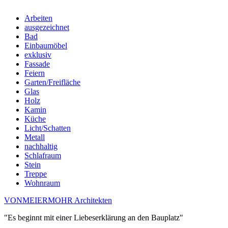
Arbeiten
ausgezeichnet
Bad
Einbaumöbel
exklusiv
Fassade
Feiern
Garten/Freifläche
Glas
Holz
Kamin
Küche
Licht/Schatten
Metall
nachhaltig
Schlafraum
Stein
Treppe
Wohnraum
VONMEIERMOHR Architekten
"Es beginnt mit einer Liebeserklärung an den Bauplatz"