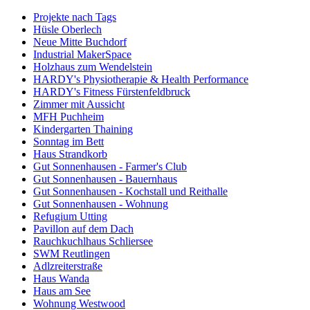
Projekte nach Tags
Hüsle Oberlech
Neue Mitte Buchdorf
Industrial MakerSpace
Holzhaus zum Wendelstein
HARDY's Physiotherapie & Health Performance
HARDY's Fitness Fürstenfeldbruck
Zimmer mit Aussicht
MFH Puchheim
Kindergarten Thaining
Sonntag im Bett
Haus Strandkorb
Gut Sonnenhausen - Farmer's Club
Gut Sonnenhausen - Bauernhaus
Gut Sonnenhausen - Kochstall und Reithalle
Gut Sonnenhausen - Wohnung
Refugium Utting
Pavillon auf dem Dach
Rauchkuchlhaus Schliersee
SWM Reutlingen
Adlzreiterstraße
Haus Wanda
Haus am See
Wohnung Westwood