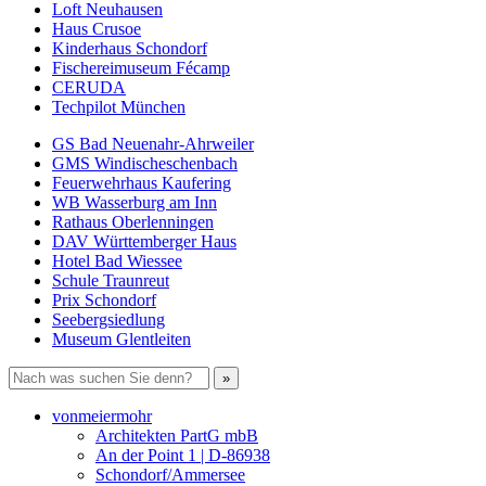
Loft Neuhausen
Haus Crusoe
Kinderhaus Schondorf
Fischereimuseum Fécamp
CERUDA
Techpilot München
GS Bad Neuenahr-Ahrweiler
GMS Windischeschenbach
Feuerwehrhaus Kaufering
WB Wasserburg am Inn
Rathaus Oberlenningen
DAV Württemberger Haus
Hotel Bad Wiessee
Schule Traunreut
Prix Schondorf
Seebergsiedlung
Museum Glentleiten
vonmeiermohr
Architekten PartG mbB
An der Point 1 | D-86938
Schondorf/Ammersee