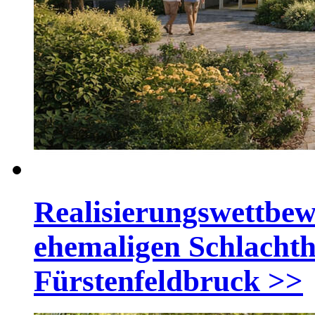
Realisierungswettbew
ehemaligen Schlachth
Fürstenfeldbruck
>>