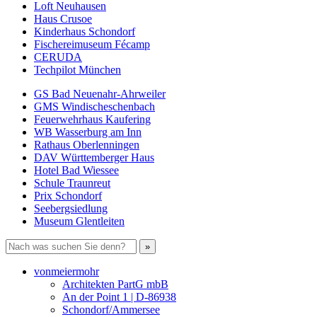
Loft Neuhausen
Haus Crusoe
Kinderhaus Schondorf
Fischereimuseum Fécamp
CERUDA
Techpilot München
GS Bad Neuenahr-Ahrweiler
GMS Windischeschenbach
Feuerwehrhaus Kaufering
WB Wasserburg am Inn
Rathaus Oberlenningen
DAV Württemberger Haus
Hotel Bad Wiessee
Schule Traunreut
Prix Schondorf
Seebergsiedlung
Museum Glentleiten
vonmeiermohr
Architekten PartG mbB
An der Point 1 | D-86938
Schondorf/Ammersee