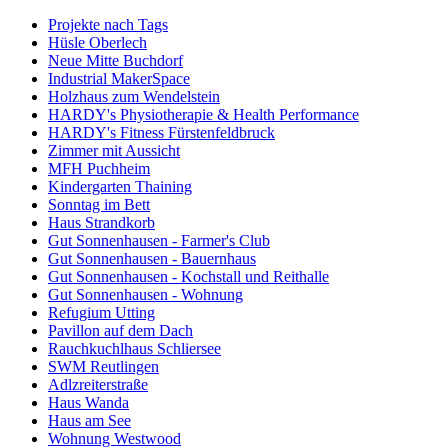
Projekte nach Tags
Hüsle Oberlech
Neue Mitte Buchdorf
Industrial MakerSpace
Holzhaus zum Wendelstein
HARDY's Physiotherapie & Health Performance
HARDY's Fitness Fürstenfeldbruck
Zimmer mit Aussicht
MFH Puchheim
Kindergarten Thaining
Sonntag im Bett
Haus Strandkorb
Gut Sonnenhausen - Farmer's Club
Gut Sonnenhausen - Bauernhaus
Gut Sonnenhausen - Kochstall und Reithalle
Gut Sonnenhausen - Wohnung
Refugium Utting
Pavillon auf dem Dach
Rauchkuchlhaus Schliersee
SWM Reutlingen
Adlzreiterstraße
Haus Wanda
Haus am See
Wohnung Westwood