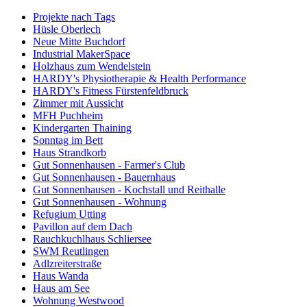
Projekte nach Tags
Hüsle Oberlech
Neue Mitte Buchdorf
Industrial MakerSpace
Holzhaus zum Wendelstein
HARDY's Physiotherapie & Health Performance
HARDY's Fitness Fürstenfeldbruck
Zimmer mit Aussicht
MFH Puchheim
Kindergarten Thaining
Sonntag im Bett
Haus Strandkorb
Gut Sonnenhausen - Farmer's Club
Gut Sonnenhausen - Bauernhaus
Gut Sonnenhausen - Kochstall und Reithalle
Gut Sonnenhausen - Wohnung
Refugium Utting
Pavillon auf dem Dach
Rauchkuchlhaus Schliersee
SWM Reutlingen
Adlzreiterstraße
Haus Wanda
Haus am See
Wohnung Westwood