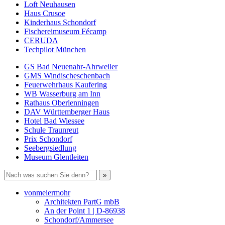
Loft Neuhausen
Haus Crusoe
Kinderhaus Schondorf
Fischereimuseum Fécamp
CERUDA
Techpilot München
GS Bad Neuenahr-Ahrweiler
GMS Windischeschenbach
Feuerwehrhaus Kaufering
WB Wasserburg am Inn
Rathaus Oberlenningen
DAV Württemberger Haus
Hotel Bad Wiessee
Schule Traunreut
Prix Schondorf
Seebergsiedlung
Museum Glentleiten
vonmeiermohr
Architekten PartG mbB
An der Point 1 | D-86938
Schondorf/Ammersee