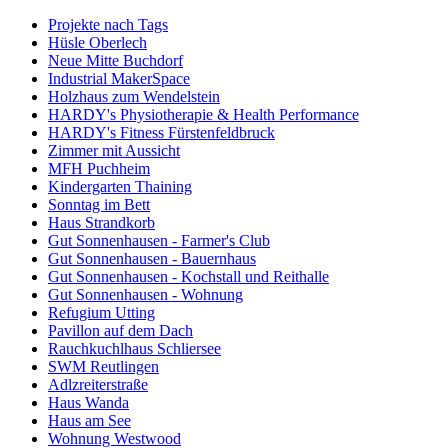
Projekte nach Tags
Hüsle Oberlech
Neue Mitte Buchdorf
Industrial MakerSpace
Holzhaus zum Wendelstein
HARDY's Physiotherapie & Health Performance
HARDY's Fitness Fürstenfeldbruck
Zimmer mit Aussicht
MFH Puchheim
Kindergarten Thaining
Sonntag im Bett
Haus Strandkorb
Gut Sonnenhausen - Farmer's Club
Gut Sonnenhausen - Bauernhaus
Gut Sonnenhausen - Kochstall und Reithalle
Gut Sonnenhausen - Wohnung
Refugium Utting
Pavillon auf dem Dach
Rauchkuchlhaus Schliersee
SWM Reutlingen
Adlzreiterstraße
Haus Wanda
Haus am See
Wohnung Westwood