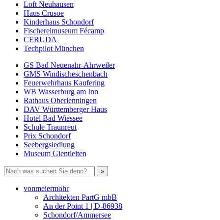
Loft Neuhausen
Haus Crusoe
Kinderhaus Schondorf
Fischereimuseum Fécamp
CERUDA
Techpilot München
GS Bad Neuenahr-Ahrweiler
GMS Windischeschenbach
Feuerwehrhaus Kaufering
WB Wasserburg am Inn
Rathaus Oberlenningen
DAV Württemberger Haus
Hotel Bad Wiessee
Schule Traunreut
Prix Schondorf
Seebergsiedlung
Museum Glentleiten
vonmeiermohr
Architekten PartG mbB
An der Point 1 | D-86938
Schondorf/Ammersee