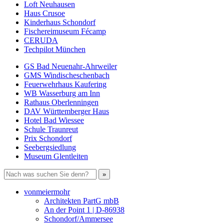
Loft Neuhausen
Haus Crusoe
Kinderhaus Schondorf
Fischereimuseum Fécamp
CERUDA
Techpilot München
GS Bad Neuenahr-Ahrweiler
GMS Windischeschenbach
Feuerwehrhaus Kaufering
WB Wasserburg am Inn
Rathaus Oberlenningen
DAV Württemberger Haus
Hotel Bad Wiessee
Schule Traunreut
Prix Schondorf
Seebergsiedlung
Museum Glentleiten
vonmeiermohr
Architekten PartG mbB
An der Point 1 | D-86938
Schondorf/Ammersee