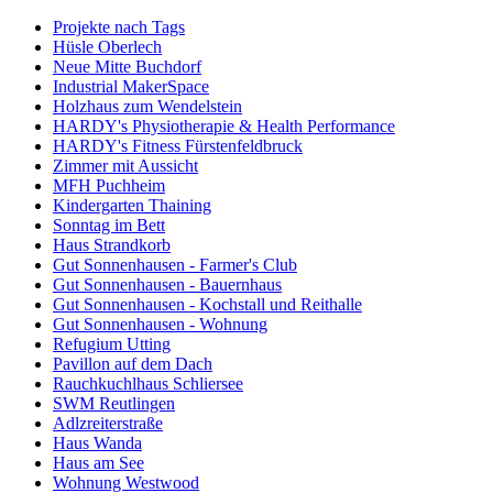
Projekte nach Tags
Hüsle Oberlech
Neue Mitte Buchdorf
Industrial MakerSpace
Holzhaus zum Wendelstein
HARDY's Physiotherapie & Health Performance
HARDY's Fitness Fürstenfeldbruck
Zimmer mit Aussicht
MFH Puchheim
Kindergarten Thaining
Sonntag im Bett
Haus Strandkorb
Gut Sonnenhausen - Farmer's Club
Gut Sonnenhausen - Bauernhaus
Gut Sonnenhausen - Kochstall und Reithalle
Gut Sonnenhausen - Wohnung
Refugium Utting
Pavillon auf dem Dach
Rauchkuchlhaus Schliersee
SWM Reutlingen
Adlzreiterstraße
Haus Wanda
Haus am See
Wohnung Westwood