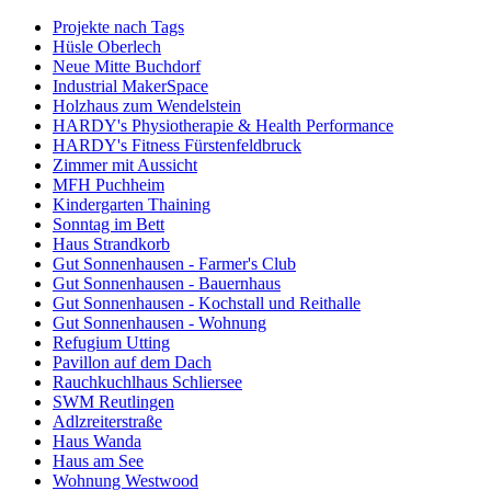
Projekte nach Tags
Hüsle Oberlech
Neue Mitte Buchdorf
Industrial MakerSpace
Holzhaus zum Wendelstein
HARDY's Physiotherapie & Health Performance
HARDY's Fitness Fürstenfeldbruck
Zimmer mit Aussicht
MFH Puchheim
Kindergarten Thaining
Sonntag im Bett
Haus Strandkorb
Gut Sonnenhausen - Farmer's Club
Gut Sonnenhausen - Bauernhaus
Gut Sonnenhausen - Kochstall und Reithalle
Gut Sonnenhausen - Wohnung
Refugium Utting
Pavillon auf dem Dach
Rauchkuchlhaus Schliersee
SWM Reutlingen
Adlzreiterstraße
Haus Wanda
Haus am See
Wohnung Westwood