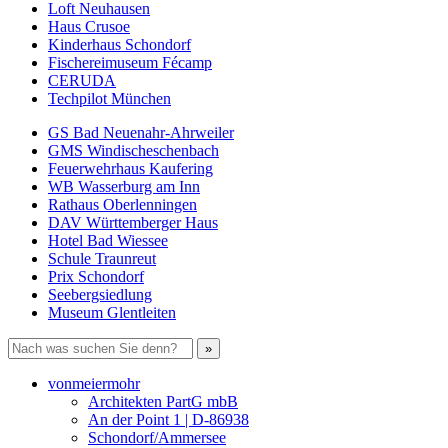
Loft Neuhausen
Haus Crusoe
Kinderhaus Schondorf
Fischereimuseum Fécamp
CERUDA
Techpilot München
GS Bad Neuenahr-Ahrweiler
GMS Windischeschenbach
Feuerwehrhaus Kaufering
WB Wasserburg am Inn
Rathaus Oberlenningen
DAV Württemberger Haus
Hotel Bad Wiessee
Schule Traunreut
Prix Schondorf
Seebergsiedlung
Museum Glentleiten
vonmeiermohr
Architekten PartG mbB
An der Point 1 | D-86938
Schondorf/Ammersee