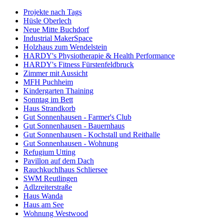
Projekte nach Tags
Hüsle Oberlech
Neue Mitte Buchdorf
Industrial MakerSpace
Holzhaus zum Wendelstein
HARDY's Physiotherapie & Health Performance
HARDY's Fitness Fürstenfeldbruck
Zimmer mit Aussicht
MFH Puchheim
Kindergarten Thaining
Sonntag im Bett
Haus Strandkorb
Gut Sonnenhausen - Farmer's Club
Gut Sonnenhausen - Bauernhaus
Gut Sonnenhausen - Kochstall und Reithalle
Gut Sonnenhausen - Wohnung
Refugium Utting
Pavillon auf dem Dach
Rauchkuchlhaus Schliersee
SWM Reutlingen
Adlzreiterstraße
Haus Wanda
Haus am See
Wohnung Westwood