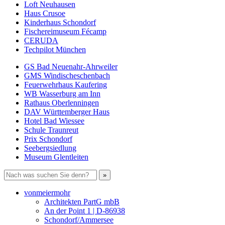
Loft Neuhausen
Haus Crusoe
Kinderhaus Schondorf
Fischereimuseum Fécamp
CERUDA
Techpilot München
GS Bad Neuenahr-Ahrweiler
GMS Windischeschenbach
Feuerwehrhaus Kaufering
WB Wasserburg am Inn
Rathaus Oberlenningen
DAV Württemberger Haus
Hotel Bad Wiessee
Schule Traunreut
Prix Schondorf
Seebergsiedlung
Museum Glentleiten
vonmeiermohr
Architekten PartG mbB
An der Point 1 | D-86938
Schondorf/Ammersee