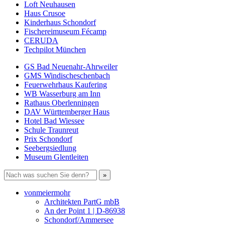
Loft Neuhausen
Haus Crusoe
Kinderhaus Schondorf
Fischereimuseum Fécamp
CERUDA
Techpilot München
GS Bad Neuenahr-Ahrweiler
GMS Windischeschenbach
Feuerwehrhaus Kaufering
WB Wasserburg am Inn
Rathaus Oberlenningen
DAV Württemberger Haus
Hotel Bad Wiessee
Schule Traunreut
Prix Schondorf
Seebergsiedlung
Museum Glentleiten
vonmeiermohr
Architekten PartG mbB
An der Point 1 | D-86938
Schondorf/Ammersee