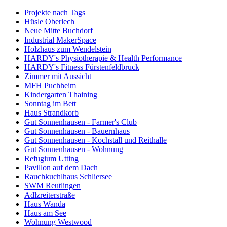
Projekte nach Tags
Hüsle Oberlech
Neue Mitte Buchdorf
Industrial MakerSpace
Holzhaus zum Wendelstein
HARDY's Physiotherapie & Health Performance
HARDY's Fitness Fürstenfeldbruck
Zimmer mit Aussicht
MFH Puchheim
Kindergarten Thaining
Sonntag im Bett
Haus Strandkorb
Gut Sonnenhausen - Farmer's Club
Gut Sonnenhausen - Bauernhaus
Gut Sonnenhausen - Kochstall und Reithalle
Gut Sonnenhausen - Wohnung
Refugium Utting
Pavillon auf dem Dach
Rauchkuchlhaus Schliersee
SWM Reutlingen
Adlzreiterstraße
Haus Wanda
Haus am See
Wohnung Westwood