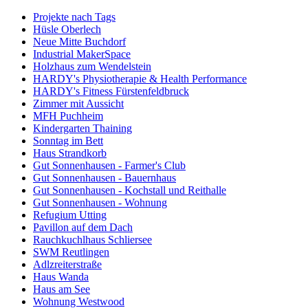
Projekte nach Tags
Hüsle Oberlech
Neue Mitte Buchdorf
Industrial MakerSpace
Holzhaus zum Wendelstein
HARDY's Physiotherapie & Health Performance
HARDY's Fitness Fürstenfeldbruck
Zimmer mit Aussicht
MFH Puchheim
Kindergarten Thaining
Sonntag im Bett
Haus Strandkorb
Gut Sonnenhausen - Farmer's Club
Gut Sonnenhausen - Bauernhaus
Gut Sonnenhausen - Kochstall und Reithalle
Gut Sonnenhausen - Wohnung
Refugium Utting
Pavillon auf dem Dach
Rauchkuchlhaus Schliersee
SWM Reutlingen
Adlzreiterstraße
Haus Wanda
Haus am See
Wohnung Westwood