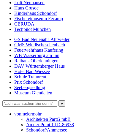
Loft Neuhausen
Haus Crusoe
Kinderhaus Schondorf
Fischereimuseum Fécamp
CERUDA
Techpilot München
GS Bad Neuenahr-Ahrweiler
GMS Windischeschenbach
Feuerwehrhaus Kaufering
WB Wasserburg am Inn
Rathaus Oberlenningen
DAV Württemberger Haus
Hotel Bad Wiessee
Schule Traunreut
Prix Schondorf
Seebergsiedlung
Museum Glentleiten
vonmeiermohr
Architekten PartG mbB
An der Point 1 | D-86938
Schondorf/Ammersee