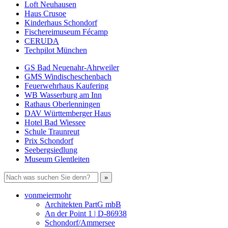
Loft Neuhausen
Haus Crusoe
Kinderhaus Schondorf
Fischereimuseum Fécamp
CERUDA
Techpilot München
GS Bad Neuenahr-Ahrweiler
GMS Windischeschenbach
Feuerwehrhaus Kaufering
WB Wasserburg am Inn
Rathaus Oberlenningen
DAV Württemberger Haus
Hotel Bad Wiessee
Schule Traunreut
Prix Schondorf
Seebergsiedlung
Museum Glentleiten
vonmeiermohr
Architekten PartG mbB
An der Point 1 | D-86938
Schondorf/Ammersee