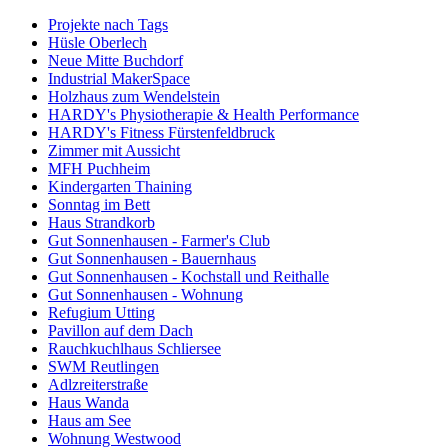
Projekte nach Tags
Hüsle Oberlech
Neue Mitte Buchdorf
Industrial MakerSpace
Holzhaus zum Wendelstein
HARDY's Physiotherapie & Health Performance
HARDY's Fitness Fürstenfeldbruck
Zimmer mit Aussicht
MFH Puchheim
Kindergarten Thaining
Sonntag im Bett
Haus Strandkorb
Gut Sonnenhausen - Farmer's Club
Gut Sonnenhausen - Bauernhaus
Gut Sonnenhausen - Kochstall und Reithalle
Gut Sonnenhausen - Wohnung
Refugium Utting
Pavillon auf dem Dach
Rauchkuchlhaus Schliersee
SWM Reutlingen
Adlzreiterstraße
Haus Wanda
Haus am See
Wohnung Westwood