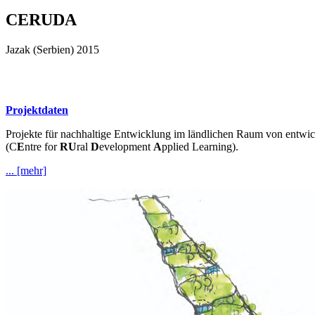
CERUDA
Jazak (Serbien) 2015
Projektdaten
Projekte für nachhaltige Entwicklung im ländlichen Raum von entwick
(C
E
ntre for
RU
ral
D
evelopment
A
pplied Learning).
... [mehr]