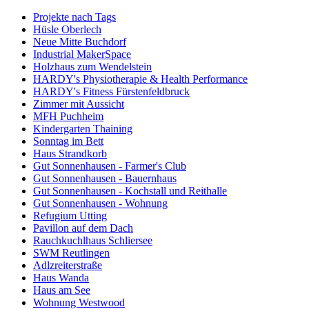
Projekte nach Tags
Hüsle Oberlech
Neue Mitte Buchdorf
Industrial MakerSpace
Holzhaus zum Wendelstein
HARDY's Physiotherapie & Health Performance
HARDY's Fitness Fürstenfeldbruck
Zimmer mit Aussicht
MFH Puchheim
Kindergarten Thaining
Sonntag im Bett
Haus Strandkorb
Gut Sonnenhausen - Farmer's Club
Gut Sonnenhausen - Bauernhaus
Gut Sonnenhausen - Kochstall und Reithalle
Gut Sonnenhausen - Wohnung
Refugium Utting
Pavillon auf dem Dach
Rauchkuchlhaus Schliersee
SWM Reutlingen
Adlzreiterstraße
Haus Wanda
Haus am See
Wohnung Westwood