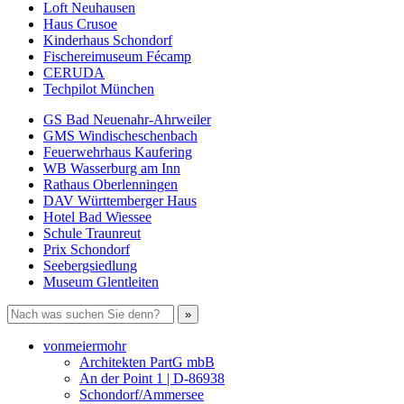
Loft Neuhausen
Haus Crusoe
Kinderhaus Schondorf
Fischereimuseum Fécamp
CERUDA
Techpilot München
GS Bad Neuenahr-Ahrweiler
GMS Windischeschenbach
Feuerwehrhaus Kaufering
WB Wasserburg am Inn
Rathaus Oberlenningen
DAV Württemberger Haus
Hotel Bad Wiessee
Schule Traunreut
Prix Schondorf
Seebergsiedlung
Museum Glentleiten
vonmeiermohr
Architekten PartG mbB
An der Point 1 | D-86938
Schondorf/Ammersee