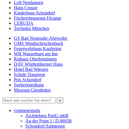
Loft Neuhausen
Haus Crusoe
Kinderhaus Schondorf
Fischereimuseum Fécamp
CERUDA
Techpilot München
GS Bad Neuenahr-Ahrweiler
GMS Windischeschenbach
Feuerwehrhaus Kaufering
WB Wasserburg am Inn
Rathaus Oberlenningen
DAV Württemberger Haus
Hotel Bad Wiessee
Schule Traunreut
Prix Schondorf
Seebergsiedlung
Museum Glentleiten
vonmeiermohr
Architekten PartG mbB
An der Point 1 | D-86938
Schondorf/Ammersee