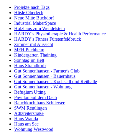
Projekte nach Tags
Hüsle Oberlech
Neue Mitte Buchdorf
Industrial MakerSpace
Holzhaus zum Wendelstein
HARDY's Physiotherapie & Health Performance
HARDY's Fitness Fürstenfeldbruck
Zimmer mit Aussicht
MFH Puchheim
Kindergarten Thaining
Sonntag im Bett
Haus Strandkorb
Gut Sonnenhausen - Farmer's Club
Gut Sonnenhausen - Bauernhaus
Gut Sonnenhausen - Kochstall und Reithalle
Gut Sonnenhausen - Wohnung
Refugium Utting
Pavillon auf dem Dach
Rauchkuchlhaus Schliersee
SWM Reutlingen
Adlzreiterstraße
Haus Wanda
Haus am See
Wohnung Westwood