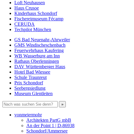
Loft Neuhausen
Haus Crusoe
Kinderhaus Schondorf
Fischereimuseum Fécamp
CERUDA
Techpilot München
GS Bad Neuenahr-Ahrweiler
GMS Windischeschenbach
Feuerwehrhaus Kaufering
WB Wasserburg am Inn
Rathaus Oberlenningen
DAV Württemberger Haus
Hotel Bad Wiessee
Schule Traunreut
Prix Schondorf
Seebergsiedlung
Museum Glentleiten
vonmeiermohr
Architekten PartG mbB
An der Point 1 | D-86938
Schondorf/Ammersee