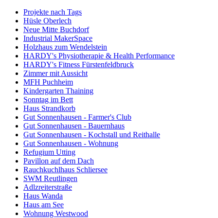
Projekte nach Tags
Hüsle Oberlech
Neue Mitte Buchdorf
Industrial MakerSpace
Holzhaus zum Wendelstein
HARDY's Physiotherapie & Health Performance
HARDY's Fitness Fürstenfeldbruck
Zimmer mit Aussicht
MFH Puchheim
Kindergarten Thaining
Sonntag im Bett
Haus Strandkorb
Gut Sonnenhausen - Farmer's Club
Gut Sonnenhausen - Bauernhaus
Gut Sonnenhausen - Kochstall und Reithalle
Gut Sonnenhausen - Wohnung
Refugium Utting
Pavillon auf dem Dach
Rauchkuchlhaus Schliersee
SWM Reutlingen
Adlzreiterstraße
Haus Wanda
Haus am See
Wohnung Westwood