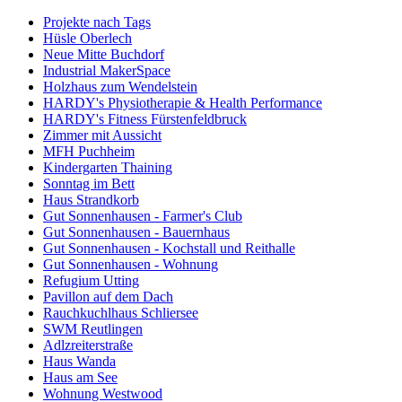
Projekte nach Tags
Hüsle Oberlech
Neue Mitte Buchdorf
Industrial MakerSpace
Holzhaus zum Wendelstein
HARDY's Physiotherapie & Health Performance
HARDY's Fitness Fürstenfeldbruck
Zimmer mit Aussicht
MFH Puchheim
Kindergarten Thaining
Sonntag im Bett
Haus Strandkorb
Gut Sonnenhausen - Farmer's Club
Gut Sonnenhausen - Bauernhaus
Gut Sonnenhausen - Kochstall und Reithalle
Gut Sonnenhausen - Wohnung
Refugium Utting
Pavillon auf dem Dach
Rauchkuchlhaus Schliersee
SWM Reutlingen
Adlzreiterstraße
Haus Wanda
Haus am See
Wohnung Westwood