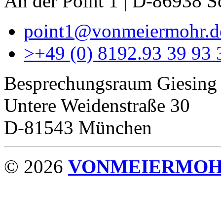
An der Point 1 | D-86938 
point1@vonmeiermohr.d
>
+49 (0) 8192.93 39 93 
Besprechungsraum Giesing
Untere Weidenstraße 30
D-81543 München
© 2026
VONMEIERMO